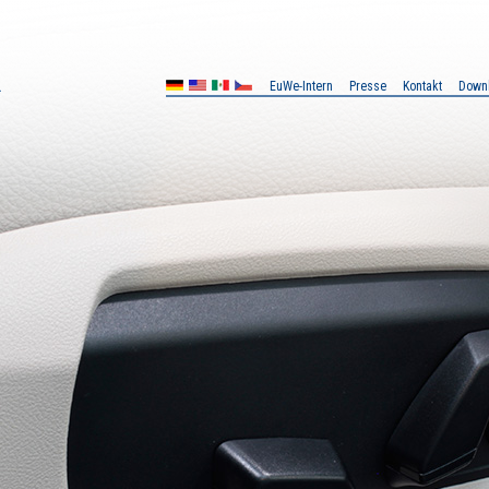
EuWe-Intern
Presse
Kontakt
Down
MX
CZ