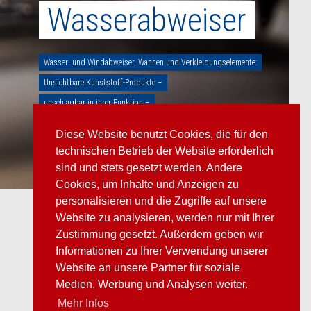
Wasserabweiser
Wasserabweiser
Wasser- und Windabweiser, Wannen und Verkleidungselemente:
Wasser- und Windabweiser, Wannen und Verkleidungselemente:
Unsichtbare Kunststoff-Produkte –
Unsichtbare Kunststoff-Produkte –
unschlagbar in ihrer Funktion –
unschlagbar in ihrer Funktion –
unabkömmlich für die Langlebigkeit des Motorraumes.
unabkömmlich für die Langlebigkeit des Motorraumes.
Diese Website benutzt Cookies, die für den
technischen Betrieb der Website erforderlich
sind und stets gesetzt werden. Andere
Cookies, um Inhalte und Anzeigen zu
personalisieren und die Zugriffe auf unsere
Website zu analysieren, werden nur mit Ihrer
Zustimmung gesetzt. Außerdem geben wir
Informationen zu Ihrer Verwendung unserer
Website an unsere Partner für soziale
Medien, Werbung und Analysen weiter.
Mehr Infos