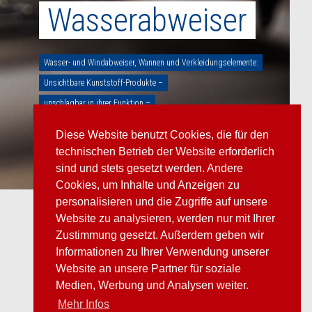
Wasserabweiser
Wasserabweiser
Wasser- und Windabweiser, Wannen und Verkleidungselemente:
Wasser- und Windabweiser, Wannen und Verkleidungselemente:
Unsichtbare Kunststoff-Produkte –
Unsichtbare Kunststoff-Produkte –
unschlagbar in ihrer Funktion –
unschlagbar in ihrer Funktion –
unabkömmlich für die Langlebigkeit des Motorraumes.
unabkömmlich für die Langlebigkeit des Motorraumes.
Diese Website benutzt Cookies, die für den
technischen Betrieb der Website erforderlich
sind und stets gesetzt werden. Andere
Cookies, um Inhalte und Anzeigen zu
personalisieren und die Zugriffe auf unsere
Website zu analysieren, werden nur mit Ihrer
Zustimmung gesetzt. Außerdem geben wir
Informationen zu Ihrer Verwendung unserer
Website an unsere Partner für soziale
Medien, Werbung und Analysen weiter.
Mehr Infos