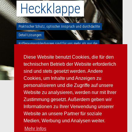
Heckklappe
Heckklappe
Praktischer Schutz, optischer Anspruch und durchdachte
Praktischer Schutz, optischer Anspruch und durchdachte
Detail-Lösungen:
Detail-Lösungen:
Kofferaumauskleidungen sind für uns mehr, als nur die
Kofferaumauskleidungen sind für uns mehr, als nur die
"Pflicht" am Ende des Fahrzeugs.
"Pflicht" am Ende des Fahrzeugs.
Diese Website benutzt Cookies, die für den
technischen Betrieb der Website erforderlich
sind und stets gesetzt werden. Andere
Cookies, um Inhalte und Anzeigen zu
personalisieren und die Zugriffe auf unsere
Website zu analysieren, werden nur mit Ihrer
Zustimmung gesetzt. Außerdem geben wir
Informationen zu Ihrer Verwendung unserer
Website an unsere Partner für soziale
Medien, Werbung und Analysen weiter.
Mehr Infos