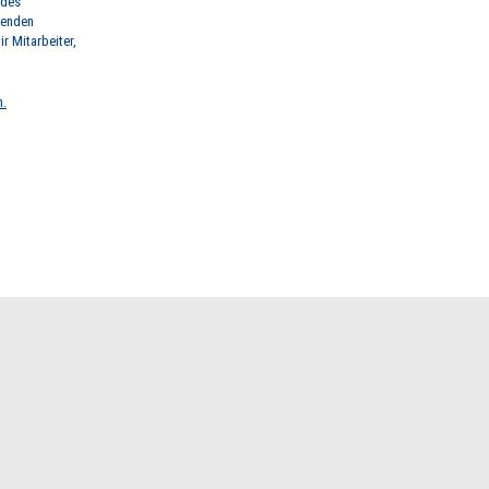
 des
renden
r Mitarbeiter,
n.