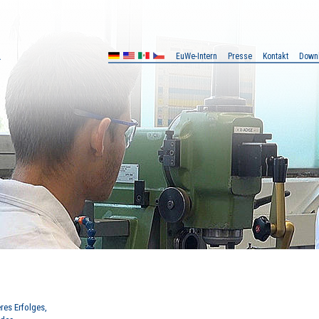
EuWe-Intern
Presse
Kontakt
Down
MX
CZ
res Erfolges,