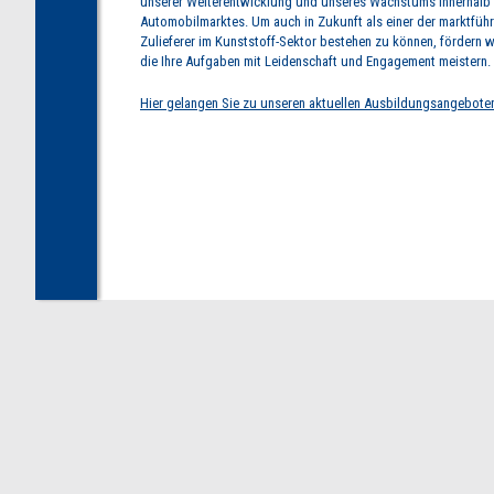
unserer Weiterentwicklung und unseres Wachstums innerhalb
Automobilmarktes. Um auch in Zukunft als einer der marktfüh
Zulieferer im Kunststoff-Sektor bestehen zu können, fördern wi
die Ihre Aufgaben mit Leidenschaft und Engagement meistern.
Hier gelangen Sie zu unseren aktuellen Ausbildungsangebote