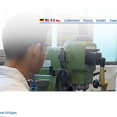
EuWe-Intern
Presse
Kontakt
Down
MX
CZ
res Erfolges,