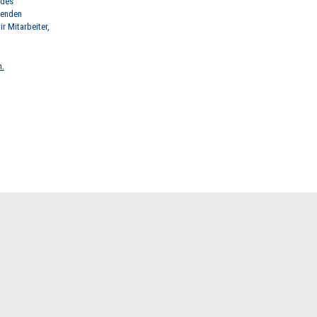
 des
renden
r Mitarbeiter,
n.