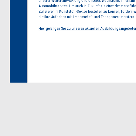
unserer Weiterentwicklung und unseres Wachstums innerhalb
Automobilmarktes. Um auch in Zukunft als einer der marktfüh
Zulieferer im Kunststoff-Sektor bestehen zu können, fördern wi
die Ihre Aufgaben mit Leidenschaft und Engagement meistern.
Hier gelangen Sie zu unseren aktuellen Ausbildungsangebote