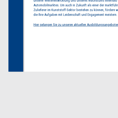
unserer Weiterentwicklung und unseres Wachstums innerhalb
Automobilmarktes. Um auch in Zukunft als einer der marktfüh
Zulieferer im Kunststoff-Sektor bestehen zu können, fördern wi
die Ihre Aufgaben mit Leidenschaft und Engagement meistern.
Hier gelangen Sie zu unseren aktuellen Ausbildungsangebote