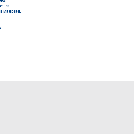
 des
renden
r Mitarbeiter,
n.