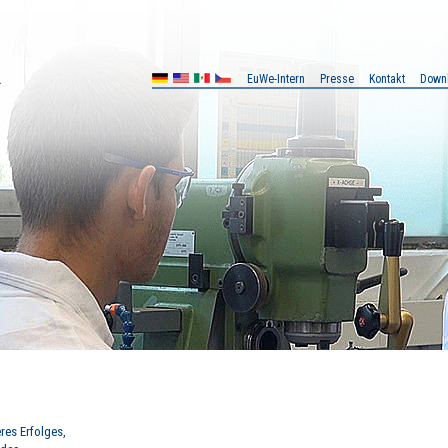
EuWe-Intern
Presse
Kontakt
Down
MX
CZ
res Erfolges,