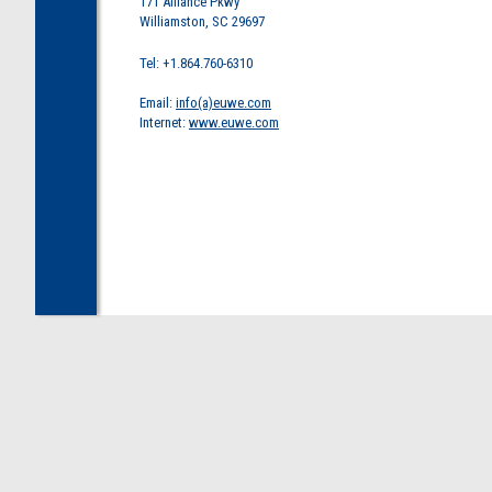
171 Alliance Pkwy
Williamston, SC 29697
Tel: +1.864.760-6310
Email:
info(a)euwe.com
Internet:
www.euwe.com