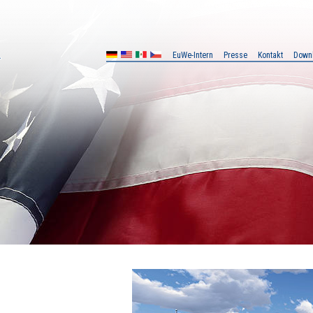
EuWe-Intern
Presse
Kontakt
Down
MX
CZ