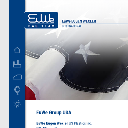
D
US
EuWe Group USA
EuWe Eugen Wexler
US Plastics Inc.