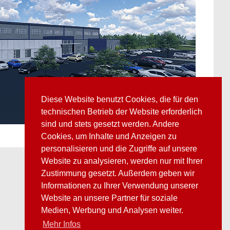
Diese Website benutzt Cookies, die für den
technischen Betrieb der Website erforderlich
sind und stets gesetzt werden. Andere
Cookies, um Inhalte und Anzeigen zu
personalisieren und die Zugriffe auf unsere
Website zu analysieren, werden nur mit Ihrer
Zustimmung gesetzt. Außerdem geben wir
Informationen zu Ihrer Verwendung unserer
Website an unsere Partner für soziale
Medien, Werbung und Analysen weiter.
Mehr Infos