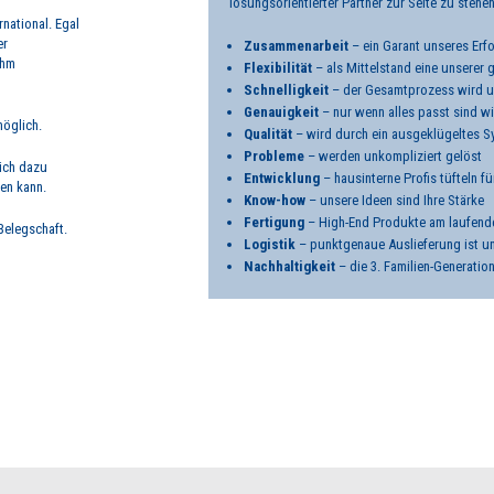
lösungsorientierter Partner zur Seite zu stehen
rnational. Egal
er
Zusammenarbeit
– ein Garant unseres Erf
ihm
Flexibilität
– als Mittelstand eine unserer 
Schnelligkeit
– der Gesamtprozess wird u
Genauigkeit
– nur wenn alles passt sind wi
möglich.
Qualität
– wird durch ein ausgeklügeltes S
Probleme
– werden unkompliziert gelöst
lich dazu
Entwicklung
– hausinterne Profis tüfteln fü
en kann.
Know-how
– unsere Ideen sind Ihre Stärke
Fertigung
– High-End Produkte am laufend
Belegschaft.
Logistik
– punktgenaue Auslieferung ist u
Nachhaltigkeit
– die 3. Familien-Generation