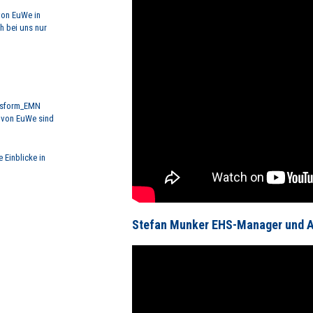
von EuWe in
h bei uns nur
ansform_EMN
r von EuWe sind
 Einblicke in
Stefan Munker EHS-Manager und A