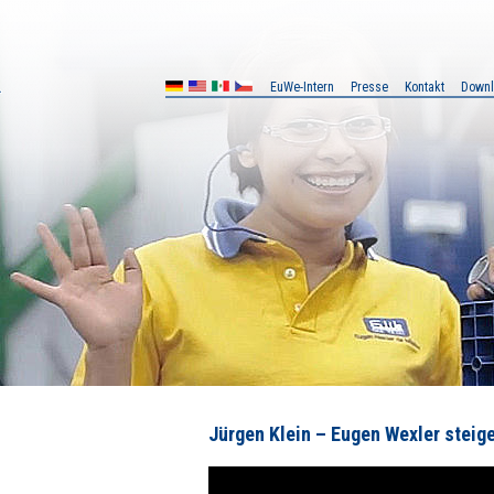
EuWe-Intern
Presse
Kontakt
Down
MX
CZ
Jürgen Klein – Eugen Wexler steige