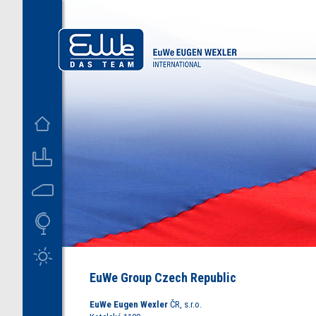
D
US
EuWe Group Czech Republic
EuWe Eugen Wexler
ČR, s.r.o.