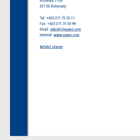
Kotelská 1109
337 03 Rokycany
Tel: +420.371.73 33-11
Fax: +420.371.73 33-99
Email:
sekret(a)euwe.com
Internet:
www.euwe.com
Anfahrt planen