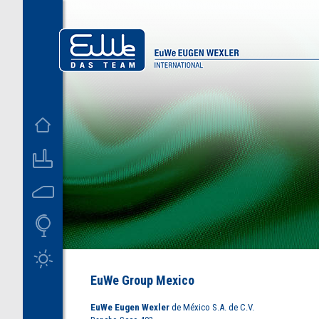
D
US
EuWe Group Mexico
EuWe Eugen Wexler
de México S.A. de C.V.