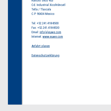
Rancho Seco 403
Cd. Industrial Xicohténcatl
Tetla / Tlaxcala
C.P. 90434 Mexico
Tel: +52.241.418-8500
Fax: +52.241.418-8530
Email:
info(a)euwe.com
Internet:
www.euwe.com
Anfahrt planen
Datenschutzerklärung