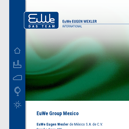
D
US
EuWe Group Mexico
EuWe Eugen Wexler
de México S.A. de C.V.