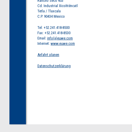
Rancho Seco 403
Cd. Industrial Xicohténcatl
Tetla / Tlaxcala
C.P. 90434 Mexico
Tel: +52.241.418-8500
Fax: +52.241.418-8530
Email:
info(a)euwe.com
Internet:
www.euwe.com
Anfahrt planen
Datenschutzerklärung