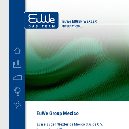
D
US
EuWe Group Mexico
EuWe Eugen Wexler
de México S.A. de C.V.