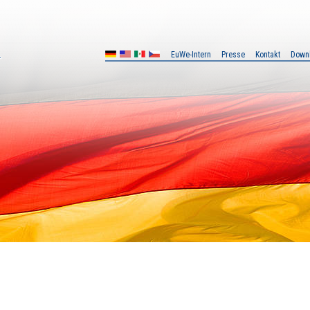
EuWe-Intern
Presse
Kontakt
Down
MX
CZ