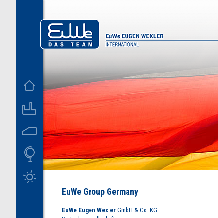
D
US
EuWe Group Germany
EuWe Eugen Wexler
GmbH & Co. KG