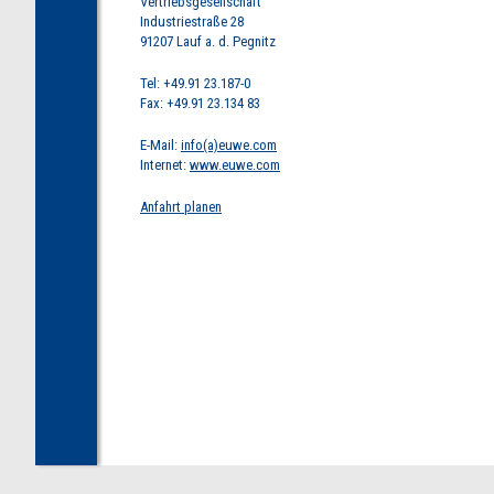
Vertriebsgesellschaft
Industriestraße 28
91207 Lauf a. d. Pegnitz
Tel: +49.91 23.187-0
Fax: +49.91 23.134 83
E-Mail:
info(a)euwe.com
Internet:
www.euwe.com
Anfahrt planen