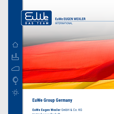
D
US
EuWe Group Germany
EuWe Eugen Wexler
GmbH & Co. KG