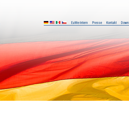
EuWe-Intern
Presse
Kontakt
Down
MX
CZ