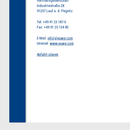
Vertriebsgesellschaft
Industriestraße 28
91207 Lauf a. d. Pegnitz
Tel: +49.91 23.187-0
Fax: +49.91 23.134 83
E-Mail:
info(a)euwe.com
Internet:
www.euwe.com
Anfahrt planen