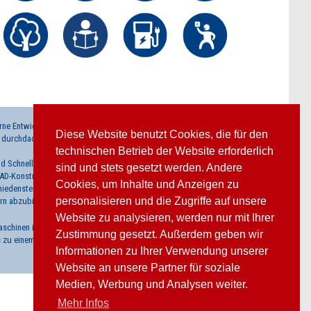
erne Entwicklungsabteilung unseren
Diese Website benutzt Cookies, die für den
durchdacht sind als auch in puncto
technischen Betrieb der Website erforderlich
nd Schnelligkeit hat uns dazu bewogen,
sind und stets gesetzt werden. Andere
D-Konstruktion, über den Prototypen-,
Cookies, um Inhalte und Anzeigen zu
hiedensten Prüfmöglichkeiten der
personalisieren und die Zugriffe auf unsere
rn abzubilden.
Website zu analysieren, werden nur mit Ihrer
chinen im Bereich von 50 bis 2.300t.
Zustimmung gesetzt. Außerdem geben wir
is zu einem Gewicht von 4.000g.
Informationen zu Ihrer Verwendung unserer
Website an unsere Partner für soziale
Medien, Werbung und Analysen weiter.
Mehr Infos