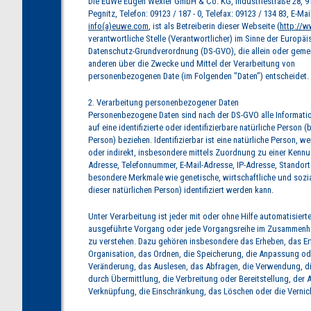
Die EuWe Eugen Wexler GmbH & Co. KG, Industriestraße 28, 91
Pegnitz, Telefon: 09123 / 187 - 0, Telefax: 09123 / 134 83, E-Mai
info(a)euwe.com
, ist als Betreiberin dieser Webseite (
http://
verantwortliche Stelle (Verantwortlicher) im Sinne der Europä
Datenschutz-Grundverordnung (DS-GVO), die allein oder geme
anderen über die Zwecke und Mittel der Verarbeitung von
personenbezogenen Date (im Folgenden "Daten") entscheidet.
2. Verarbeitung personenbezogener Daten
Personenbezogene Daten sind nach der DS-GVO alle Informatio
auf eine identifizierte oder identifizierbare natürliche Person (
Person) beziehen. Identifizierbar ist eine natürliche Person, we
oder indirekt, insbesondere mittels Zuordnung zu einer Kenn
Adresse, Telefonnummer, E-Mail-Adresse, IP-Adresse, Standor
besondere Merkmale wie genetische, wirtschaftliche und sozia
dieser natürlichen Person) identifiziert werden kann.
Unter Verarbeitung ist jeder mit oder ohne Hilfe automatisiert
ausgeführte Vorgang oder jede Vorgangsreihe im Zusammenh
zu verstehen. Dazu gehören insbesondere das Erheben, das Er
Organisation, das Ordnen, die Speicherung, die Anpassung od
Veränderung, das Auslesen, das Abfragen, die Verwendung, d
durch Übermittlung, die Verbreitung oder Bereitstellung, der A
Verknüpfung, die Einschränkung, das Löschen oder die Vernic