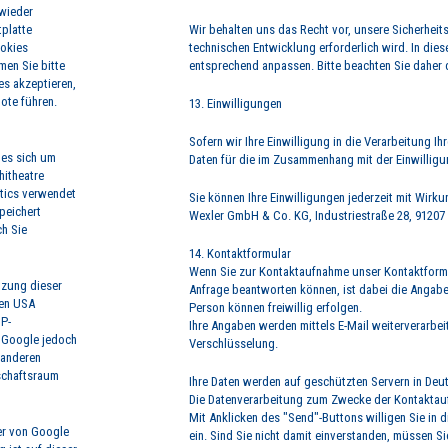
 wieder
tplatte
Wir behalten uns das Recht vor, unsere Sicherhe
ookies
technischen Entwicklung erforderlich wird. In di
men Sie bitte
entsprechend anpassen. Bitte beachten Sie daher d
es akzeptieren,
ote führen.
13. Einwilligungen
Sofern wir Ihre Einwilligung in die Verarbeitung I
 es sich um
Daten für die im Zusammenhang mit der Einwilligu
hitheatre
tics verwendet
Sie können Ihre Einwilligungen jederzeit mit Wirk
peichert
Wexler GmbH & Co. KG, Industriestraße 28, 91207 L
h Sie
14. Kontaktformular
Wenn Sie zur Kontaktaufnahme unser Kontaktformul
tzung dieser
Anfrage beantworten können, ist dabei die Angabe 
den USA
Person können freiwillig erfolgen.
IP-
Ihre Angaben werden mittels E-Mail weiterverarbei
n Google jedoch
Verschlüsselung.
 anderen
schaftsraum
Ihre Daten werden auf geschützten Servern in Deu
Die Datenverarbeitung zum Zwecke der Kontaktaufna
Mit Anklicken des "Send"-Buttons willigen Sie in
ver von Google
ein. Sind Sie nicht damit einverstanden, müssen S