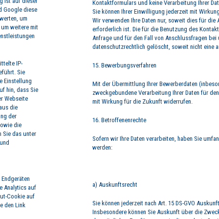
 ist auf dieser
Kontaktformulars und keine Verarbeitung Ihrer Dat
rd Google diese
Sie können Ihrer Einwilligung jederzeit mit Wirkun
uwerten, um
Wir verwenden Ihre Daten nur, soweit dies für die
 um weitere mit
erforderlich ist. Die für die Benutzung des Kont
nstleistungen
Anfrage und für den Fall von Anschlussfragen bei 
datenschutzrechtlich gelöscht, soweit nicht eine 
telte IP-
15. Bewerbungsverfahren
führt. Sie
 Einstellung
Mit der Übermittlung Ihrer Bewerberdaten (inbeso
uf hin, dass Sie
zweckgebundene Verarbeitung Ihrer Daten für den 
er Webseite
mit Wirkung für die Zukunft widerrufen.
aus die
ung der
16. Betroffenenrechte
sowie die
 Sie das unter
Sofern wir Ihre Daten verarbeiten, haben Sie umfan
 und
werden:
n Endgeräten
a) Auskunftsrecht
e Analytics auf
Out-Cookie auf
Sie können jederzeit nach Art. 15 DS-GVO Auskunf
e den Link
Insbesondere können Sie Auskunft über die Zwecke