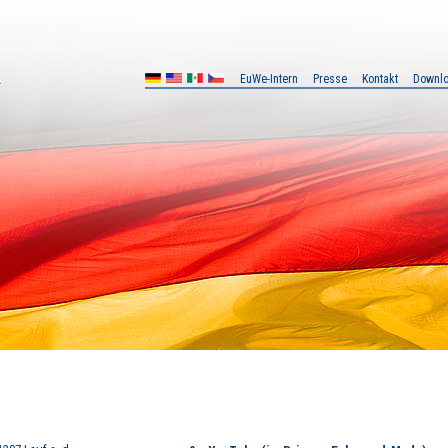
EuWe-Intern
Presse
Kontakt
Downl
X
CZ