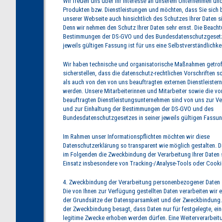
Wir freuen uns über Ihr Interesse an unserem Unternehmen un
Produkten bzw. Dienstleistungen und möchten, dass Sie sich
unserer Webseite auch hinsichtlich des Schutzes Ihrer Daten si
Denn wir nehmen den Schutz Ihrer Daten sehr ernst. Die Beach
Bestimmungen der DS-GVO und des Bundesdatenschutzgesetze
jeweils gültigen Fassung ist für uns eine Selbstverständlichkei
Wir haben technische und organisatorische Maßnahmen getrof
sicherstellen, dass die datenschutz-rechtlichen Vorschriften 
als auch von den von uns beauftragten externen Dienstleister
werden. Unsere Mitarbeiterinnen und Mitarbeiter sowie die vo
beauftragten Dienstleistungsunternehmen sind von uns zur V
und zur Einhaltung der Bestimmungen der DS-GVO und des
Bundesdatenschutzgesetzes in seiner jeweils gültigen Fassung
Im Rahmen unser Informationspflichten möchten wir diese
Datenschutzerklärung so transparent wie möglich gestalten. D
im Folgenden die Zweckbindung der Verarbeitung Ihrer Daten
Einsatz insbesondere von Tracking-/Analyse-Tools oder Cooki
4. Zweckbindung der Verarbeitung personenbezogener Daten
Die von Ihnen zur Verfügung gestellten Daten verarbeiten wir
der Grundsätze der Datensparsamkeit und der Zweckbindung.
der Zweckbindung besagt, dass Daten nur für festgelegte, ei
legitime Zwecke erhoben werden dürfen. Eine Weiterverarbeitu