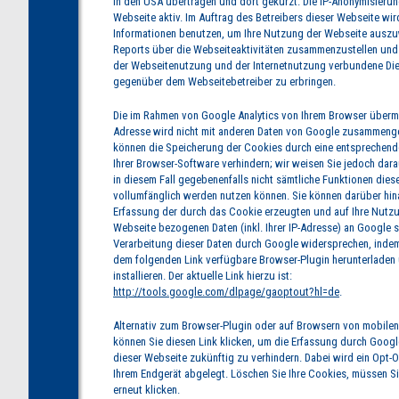
in den USA übertragen und dort gekürzt. Die IP-Anonymisierung
Webseite aktiv. Im Auftrag des Betreibers dieser Webseite wi
Informationen benutzen, um Ihre Nutzung der Webseite ausz
Reports über die Webseiteaktivitäten zusammenzustellen und
der Webseitenutzung und der Internetnutzung verbundene Die
gegenüber dem Webseitebetreiber zu erbringen.
Die im Rahmen von Google Analytics von Ihrem Browser übermit
Adresse wird nicht mit anderen Daten von Google zusammenge
können die Speicherung der Cookies durch eine entsprechende
Ihrer Browser-Software verhindern; wir weisen Sie jedoch dara
in diesem Fall gegebenenfalls nicht sämtliche Funktionen dies
vollumfänglich werden nutzen können. Sie können darüber hin
Erfassung der durch das Cookie erzeugten und auf Ihre Nutz
Webseite bezogenen Daten (inkl. Ihrer IP-Adresse) an Google 
Verarbeitung dieser Daten durch Google widersprechen, indem
dem folgenden Link verfügbare Browser-Plugin herunterladen
installieren. Der aktuelle Link hierzu ist:
http://tools.google.com/dlpage/gaoptout?hl=de
.
Alternativ zum Browser-Plugin oder auf Browsern von mobile
können Sie diesen Link klicken, um die Erfassung durch Googl
dieser Webseite zukünftig zu verhindern. Dabei wird ein Opt-
Ihrem Endgerät abgelegt. Löschen Sie Ihre Cookies, müssen Si
erneut klicken.