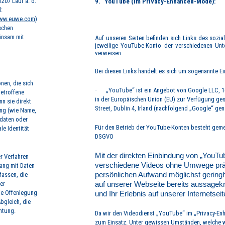
207 Lauf a. d.
9.
YouTube (im Privacy-Enhanced-Mode):
l:
www.euwe.com
)
ischen
insam mit
Auf unseren Seiten befinden sich Links des sozi
jeweilige YouTube-Konto der verschiedenen 
verweisen.
Bei diesen Links handelt es sich um sogenannte 
nen, die sich
·
„YouTube“ ist ein Angebot von Google LLC, 1
betroffene
in der Europäischen Union (EU) zur Verfügung gest
nn sie direkt
Street, Dublin 4, Irland (nachfolgend „Google“ gen
ung (wie Name,
tdaten oder
Für den Betrieb der YouTube-Konten besteht geme
le Identität
DSGVO
Mit der direkten Einbindung von „YouTu
er Verfahren
verschiedene Videos ohne Umwege präse
ang mit Daten
fassen, die
persönlichen Aufwand möglichst gering
er
auf unserer Webseite bereits aussagekr
ie Offenlegung
und Ihr Erlebnis auf unserer Internetse
bgleich, die
htung.
Da wir den
Videodienst „YouTube“ im „Privacy-E
zum Einsatz. Unter gewissen Umständen, welche w