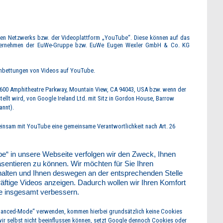
alen Netzwerks bzw. der Videoplattform „YouTube“. Diese können auf das
Unternehmen der EuWe-Gruppe bzw. EuWe Eugen Wexler GmbH & Co. KG
Einbettungen von Videos auf YouTube.
600 Amphitheatre Parkway, Mountain View, CA 94043, USA bzw. wenn der
ellt wird, von Google Ireland Ltd. mit Sitz in Gordon House, Barrow
annt).
insam mit YouTube eine gemeinsame Verantwortlichkeit nach Art. 26
be“ in unsere Webseite verfolgen wir den Zweck, Ihnen
ntieren zu können. Wir möchten für Sie Ihren
halten und Ihnen deswegen an der entsprechenden Stelle
äftige Videos anzeigen. Dadurch wollen wir Ihren Komfort
ite insgesamt verbessern.
nhanced-Mode“ verwenden
, kommen hierbei grundsätzlich keine Cookies
ir selbst nicht beeinflussen können, setzt Google dennoch Cookies oder