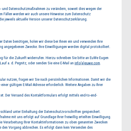
its- und Datenschutzmaßnahmen zu verändern, soweit dies wegen der
esen Fällen werden wir auch unsere Hinweise zum Datenschutz
ie jeweils aktuelle Version unserer Datenschutzerklärung.
hrer Daten benötigen, holen wir diese bei Ihnen ein und verwenden Ihre
ng angegebenen Zwecke. Ihre Einwilligungen werden digital protokolliert.
ung für die Zukunft widerrufen. Hierzu schreiben Sie bitte an EuWe Eugen
auf a. d. Pegnitz, oder senden Sie eine E-Mail an
info(a)euwe.com
.
ar nutzen, fragen wir Sie nach persönlichen Informationen. Damit wir die
einer gültigen E-Mail-Adresse erforderlich. Weitere Angaben zu Ihrer
tet. Der Versand des Kontaktformulars erfolgt mittels end-to-end-
tschland unter Einhaltung der Datenschutzvorschriften gespeichert.
hme mit uns erfolgt auf Grundlage Ihrer freiwillig erteilten Einwilligung.
 die Verarbeitung Ihrer Kontaktinformationen zu oben genannten Zwecken
ie den Vorgang abbrechen. Es erfolgt dann kein Versenden des