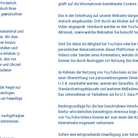
forderlich,
greift auf die Informationen bestehender Cookies 
edoch Ihren
ie gewünschten
Das in der Einbettung auf unserer Webseite darges
statisch eingebunden. Erst durch ein Klicken au
Video abgespielt. Hierdurch werden an den YouTub
onsmaterial und
Adresse), sowie welche Webseiten Sie besucht hab
gen. Wo dies
ber hinaus
Sind Sie dabei als Mitglied bei YouTube oder bei
 stellen und
persönlichen Benutzerkonten dieser Plattformen zu
e erheben (z.
Videos oder Senden eines Kommentars, werden die
n, des von
können Sie durch Ausloggen vor Nutzung des Dien
m und Uhrzeit
ladener
Im Rahmen der Nutzung von YouTube kann es bei 
einer Übermittlung von personenbezogenen Daten 
U.S.A. verarbeitet werden, weisen wir daraufhin, 
der Regel nur
Standardvertragsklauseln und weiteren Maßnahmen 
benötigen.
Das Unternehmen ist Teilnehmer am EU-U.S. Data 
um freiwillige
Rechtsgrundlage für die hier beschriebene Verarbe
hierfür erforderliches berechtigtes Interesse lie
er nachgefragten
von YouTube-Videos können wir zum einen den Kom
sinteressen.
Internetseite insgesamt verbessern.
Sofern eine entsprechende Einwilligung zum Setze