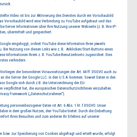
zurück.
tellte Video ist bis zur Aktivierung des Dienstes durch ein Vorschaubild
f das Vorschaubild wird eine Verbindung zu YouTube aufgebaut und das
e-Server Informationen über Ihre Nutzung unserer Webseite (z. B. Ihre IP-
en, übermittelt und gespeichert.
 Google eingeloggt, ordnet YouTube diese Information Ihren jeweils
. Bei Nutzung von diesen Links wie z. B. Anklicken/Start-Buttons eines
se Informationen Ihrem z. B. YouTube-Benutzerkonto zugeordnet. Dies
stes verhindern.
Vorliegen der besonderen Voraussetzungen der Art. 44 ff. DSGVO auch zu
an die Server der Google LLC. in den U.S.A. kommen. Soweit Daten in den
dass Google sich durch z.B. die Unterzeichnung der EU-
verpflichtet hat, die europäischen Datenschutzrichtlinien einzuhalten.
Privacy Framework („Datenschutzrahmen“).
itung personenbezogener Daten ist Art. 6 Abs. 1 lit. f DSGVO. Unser
gt dabei in dem großen Nutzen, den YouTube bietet. Durch die Einbettung
fort Ihres Besuches und zum anderen Ihr Erlebnis auf unserer
n bzw. zur Speicherung von Cookies abgefragt und erteilt wurde, erfolgt