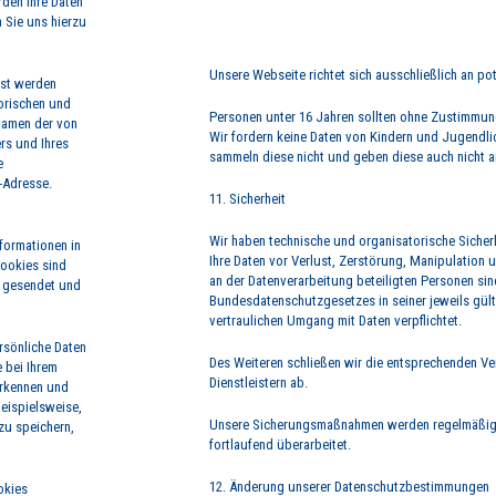
den Ihre Daten
 Sie uns hierzu
Unsere Webseite richtet sich ausschließlich an po
sst werden
orischen und
Personen unter 16 Jahren sollten ohne Zustimmung
Namen der von
Wir fordern keine Daten von Kindern und Jugendlic
rs und Ihres
sammeln diese nicht und geben diese auch nicht an
e
-Adresse.
11. Sicherheit
Wir haben technische und organisatorische Siche
formationen in
Ihre Daten vor Verlust, Zerstörung, Manipulation 
Cookies sind
an der Datenverarbeitung beteiligten Personen si
r gesendet und
Bundesdatenschutzgesetzes in seiner jeweils gül
vertraulichen Umgang mit Daten verpflichtet.
rsönliche Daten
Des Weiteren schließen wir die entsprechenden Ve
 bei Ihrem
Dienstleistern ab.
erkennen und
beispielsweise,
Unsere Sicherungsmaßnahmen werden regelmäßig 
zu speichern,
fortlaufend überarbeitet.
12. Änderung unserer Datenschutzbestimmungen
okies