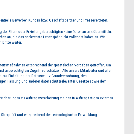
tentielle Bewerber, Kunden bzw. Geschäftspartner und Pressevertreter.
 der Eltern oder Erziehungsberechtigten keine Daten an uns übermitteln.
hen an, die das sechzehnte Lebensjahr nicht vollendet haben an. Wir
 Dritte weiter.
rheitsmaßnahmen entsprechend der gesetzlichen Vorgaben getroffen, um
und unberechtigtem Zugriff zu schützen. Alle unsere Mitarbeiter und alle
nd zur Einhaltung der Datenschutz-Grundverordnung, des
tigen Fassung und anderer datenschutzrelevanter Gesetze sowie dem
reinbarungen zu Auftragsverarbeitung mit den in Auftrag tätigen externen
überprüft und entsprechend der technologischen Entwicklung