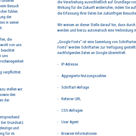
d unseren
die Verarbeitung ausschließlich auf Grundlage von 
 beim Besuch
Wirkung für die Zukunft widerrufen, indem Sie au
cher fühlen.
die Erfassung Ihrer Daten bei zukünftigen Besuche
tung der
s in seiner
Wir weisen an dieser Stelle darauf hin, dass durc
t.
werden und hierzu automatisch eine Verbindung mi
fen, die
„Google Fonts“ ist eine Sammlung von Schriftart
sowohl von uns
Fonts“ werden Schriftarten zur Verfügung gestell
n beachtet
nachfolgenden Daten an Google übermittelt:
n uns
erschwiegenheit
-
IP-Adresse
 verpflichtet.
-
Aggregierte Nutzungszahlen
-
Schriftart-Anfrage
azu stellen wir
 sowie den
-
Referrer URL
es dar.
-
CSS-Anfragen
 entsprechend
-
User Agent
 Der Grundsatz
ndeutige und
ng für im
-
Browser-Informationen