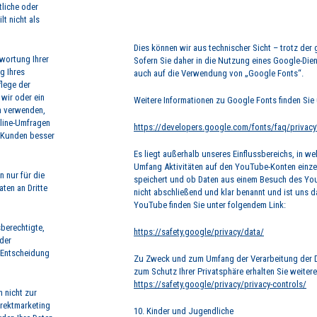
tliche oder
t nicht als
Dies können wir aus technischer Sicht – trotz der
wortung Ihrer
Sofern Sie daher in die Nutzung eines Google-Dien
g Ihres
auch auf die Verwendung von „Google Fonts“.
lege der
wir oder ein
Weitere Informationen zu Google Fonts finden Sie 
n verwenden,
nline-Umfragen
https://developers.google.com/fonts/faq/privacy
 Kunden besser
Es liegt außerhalb unseres Einflussbereichs, in 
Umfang Aktivitäten auf den YouTube-Konten einz
n nur für die
speichert und ob Daten aus einem Besuch des Yo
aten an Dritte
nicht abschließend und klar benannt und ist uns 
YouTube finden Sie unter folgendem Link:
berechtigte,
https://safety.google/privacy/data/
 der
e Entscheidung
Zu Zweck und zum Umfang der Verarbeitung der Da
zum Schutz Ihrer Privatsphäre erhalten Sie weiter
https://safety.google/privacy/privacy-controls/
n nicht zur
rektmarketing
10. Kinder und Jugendliche