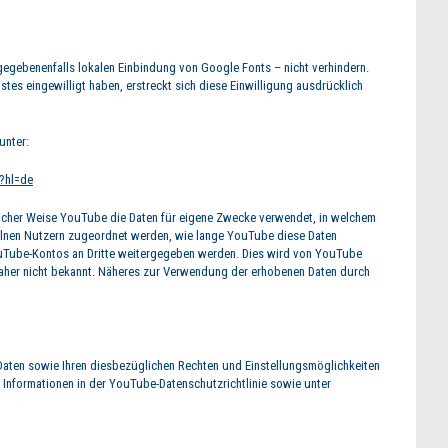
 gegebenenfalls lokalen Einbindung von Google Fonts – nicht verhindern.
stes eingewilligt haben, erstreckt sich diese Einwilligung ausdrücklich
unter:
?hl=de
welcher Weise YouTube die Daten für eigene Zwecke verwendet, in welchem
elnen Nutzern zugeordnet werden, wie lange YouTube diese Daten
uTube-Kontos an Dritte weitergegeben werden. Dies wird von YouTube
daher nicht bekannt. Näheres zur Verwendung der erhobenen Daten durch
ten sowie Ihren diesbezüglichen Rechten und Einstellungsmöglichkeiten
e Informationen in der YouTube-Datenschutzrichtlinie sowie unter