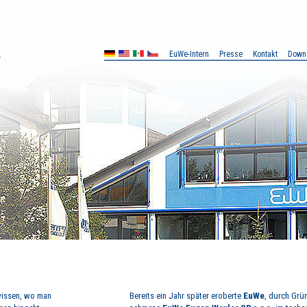
EuWe-Intern
Presse
Kontakt
Down
MX
CZ
 wissen, wo man
Bereits ein Jahr später eroberte
EuWe
, durch Grü