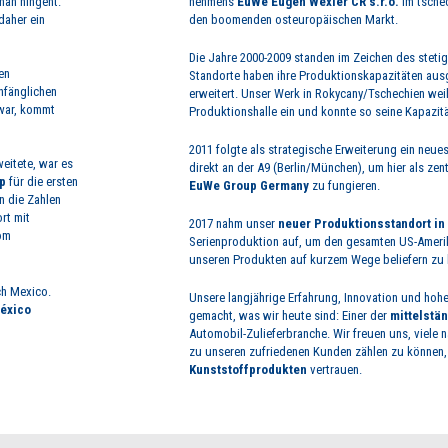
man hingeht.
nehmens
EuWe Eugen Wexler CR s.r.o.
im tsche
daher ein
den boomenden osteuropäischen Markt.
Die Jahre 2000-2009 standen im Zeichen des steti
en
Standorte haben ihre Produktionskapazitäten au
nfänglichen
erweitert. Unser Werk in Rokycany/Tschechien wei
 war, kommt
Produktionshalle ein und konnte so seine Kapazit
2011 folgte als strategische Erweiterung ein neues
weitete, war es
direkt an der A9 (Berlin/München), um hier als zen
p
für die ersten
EuWe Group Germany
zu fungieren.
n die Zahlen
rt mit
2017 nahm unser
neuer Produktionsstandort in 
om
Serienproduktion auf, um den gesamten US-Ameri
unseren Produkten auf kurzem Wege beliefern zu
ch Mexico.
Unsere langjährige Erfahrung, Innovation und hohe
éxico
gemacht, was wir heute sind: Einer der
mittelstä
Automobil-Zulieferbranche. Wir freuen uns, viele 
zu unseren zufriedenen Kunden zählen zu können,
Kunststoffprodukten
vertrauen.