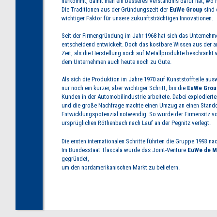
herkommt, damit man ein besseres Verständnis dafür hat, wo 
Die Traditionen aus der Gründungszeit der
EuWe Group
sind 
wichtiger Faktor für unsere zukunftsträchtigen Innovationen.
Seit der Firmengründung im Jahr 1968 hat sich das Unternehm
entscheidend entwickelt. Doch das kostbare Wissen aus der a
Zeit, als die Herstellung noch auf Metallprodukte beschränkt
dem Unternehmen auch heute noch zu Gute.
Als sich die Produktion im Jahre 1970 auf Kunststoffteile aus
nur noch ein kurzer, aber wichtiger Schritt, bis die
EuWe Grou
Kunden in der Automobilindustrie arbeitete. Dabei explodierte
und die große Nachfrage machte einen Umzug an einen Stando
Entwicklungspotenzial notwendig. So wurde der Firmensitz v
ursprüglichen Röthenbach nach Lauf an der Pegnitz verlegt.
Die ersten internationalen Schritte führten die Gruppe 1993 na
Im Bundesstaat Tlaxcala wurde das Joint-Venture
EuWe de M
gegründet,
um den nordamerikanischen Markt zu beliefern.