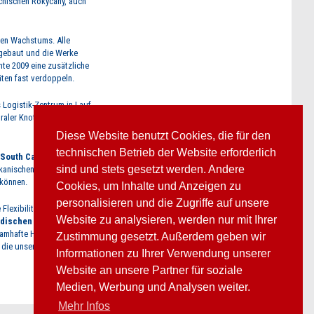
chischen Rokycany, auch
gen Wachstums. Alle
sgebaut und die Werke
hte 2009 eine zusätzliche
äten fast verdoppeln.
 Logistik-Zentrum in Lauf,
traler Knotenpunkt für die
Diese Website benutzt Cookies, die für den
technischen Betrieb der Website erforderlich
South Carolina / USA
seine
sind und stets gesetzt werden. Andere
kanischen Markt mit
 können.
Cookies, um Inhalte und Anzeigen zu
personalisieren und die Zugriffe auf unsere
 Flexibilität hat uns zu dem
Website zu analysieren, werden nur mit Ihrer
ndischen Marktführer
in der
namhafte Hersteller weltweit
Zustimmung gesetzt. Außerdem geben wir
 die unseren
Hightech-
Informationen zu Ihrer Verwendung unserer
Website an unsere Partner für soziale
Medien, Werbung und Analysen weiter.
Mehr Infos