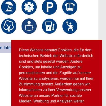
e International
Diese Website benutzt Cookies, die für den
technischen Betrieb der Website erforderlich
sind und stets gesetzt werden. Andere
Cookies, um Inhalte und Anzeigen zu
personalisieren und die Zugriffe auf unsere
Website zu analysieren, werden nur mit Ihrer
Zustimmung gesetzt. Außerdem geben wir
Informationen zu Ihrer Verwendung unserer
Website an unsere Partner für soziale
Medien, Werbung und Analysen weiter.