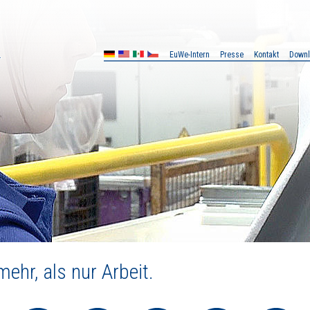
EuWe-Intern
Presse
Kontakt
Down
MX
CZ
ehr, als nur Arbeit.