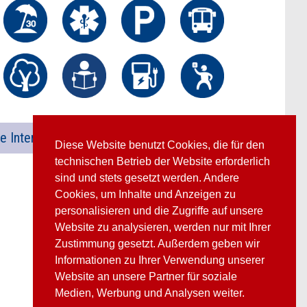
e International
Diese Website benutzt Cookies, die für den
technischen Betrieb der Website erforderlich
sind und stets gesetzt werden. Andere
Cookies, um Inhalte und Anzeigen zu
personalisieren und die Zugriffe auf unsere
Website zu analysieren, werden nur mit Ihrer
Zustimmung gesetzt. Außerdem geben wir
Informationen zu Ihrer Verwendung unserer
Website an unsere Partner für soziale
Medien, Werbung und Analysen weiter.