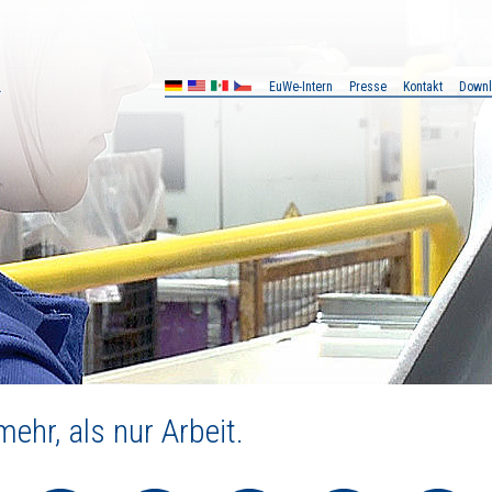
EuWe-Intern
Presse
Kontakt
Down
MX
CZ
ehr, als nur Arbeit.