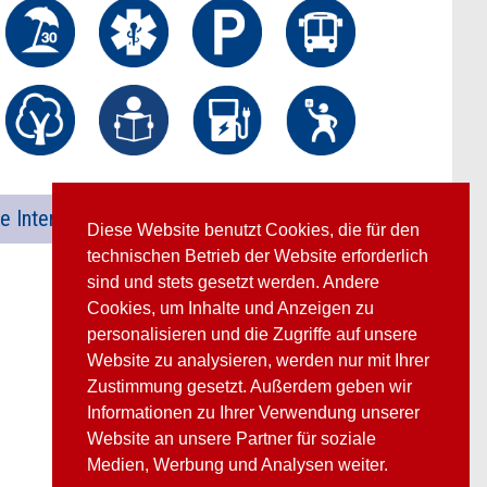
e International
Diese Website benutzt Cookies, die für den
technischen Betrieb der Website erforderlich
sind und stets gesetzt werden. Andere
Cookies, um Inhalte und Anzeigen zu
personalisieren und die Zugriffe auf unsere
Website zu analysieren, werden nur mit Ihrer
Zustimmung gesetzt. Außerdem geben wir
Informationen zu Ihrer Verwendung unserer
Website an unsere Partner für soziale
Medien, Werbung und Analysen weiter.