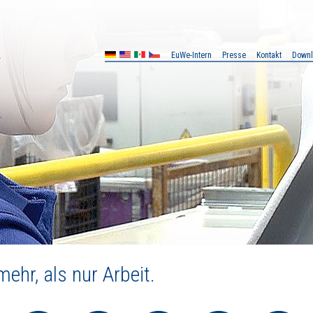
EuWe-Intern
Presse
Kontakt
Down
MX
CZ
ehr, als nur Arbeit.