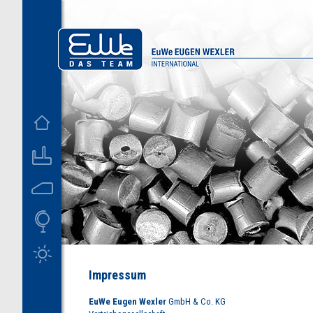
D
US
M
Impressum
EuWe Eugen Wexler
GmbH & Co. KG