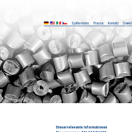
EuWe-Intern
Presse
Kontakt
Downl
X
CZ
Steuerrelevante Informationen