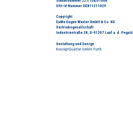
Steuernummer 221/158/51008
USt-Id Nummer DE811211029
Copyright
EuWe Eugen Wexler
GmbH & Co. KG
Vertriebsgesellschaft
Industriestraße 28, D-91207 Lauf a. d. Pegnit
Gestaltung und Design
KonzeptQuartier GmbH, Fürth