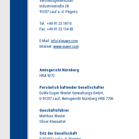
Vertriebsgesellschaft
Industriestraße 28
91207 Lauf a. d. Pegnitz
Tel: +49.91 23.187-0
Fax: +49.91 23.134 83
E-Mail:
info(a)euwe.com
Internet:
www.euwe.com
Amtsgericht Nürnberg
HRA 9272
Persönlich haftender Gesellschafter
EuWe Eugen Wexler Verwaltungs-GmbH,
D-91207 Lauf, Amtsgericht Nürnberg HRB 7706
Geschäftsführer
Matthias Wexler
Oliver Kleesattel
Sitz der Gesellschaft
D-91207 Lauf a. d. Pegnitz