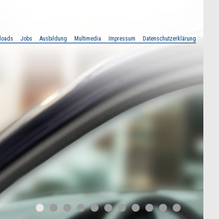
loads
Jobs
Ausbildung
Multimedia
Impressum
Datenschutzerklärung
•
•
•
•
•
•
•
•
•
•
•