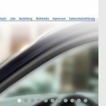
loads
Jobs
Ausbildung
Multimedia
Impressum
Datenschutzerklärung
•
•
•
•
•
•
•
•
•
•
•