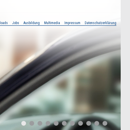
loads
Jobs
Ausbildung
Multimedia
Impressum
Datenschutzerklärung
•
•
•
•
•
•
•
•
•
•
•